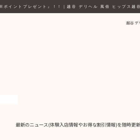
Hポイントプレゼント』！！｜越谷 デリヘル 風俗 ヒップス越
越谷 
最新のニュース(体験入店情報やお得な割引情報)を随時更