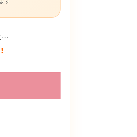
ます
と…
！