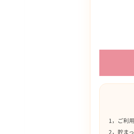
1，ご利
2，貯ま