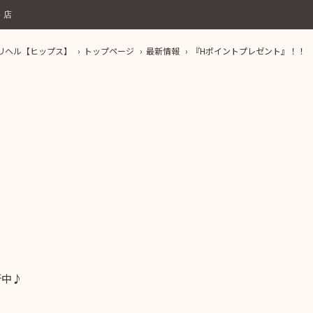
谷店
デリヘル【ヒップス】
トップページ
最新情報
『Hポイントプレゼント』！！
新中♪