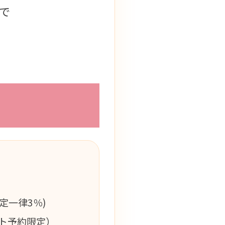
まで
定一律3％)
ット予約限定）