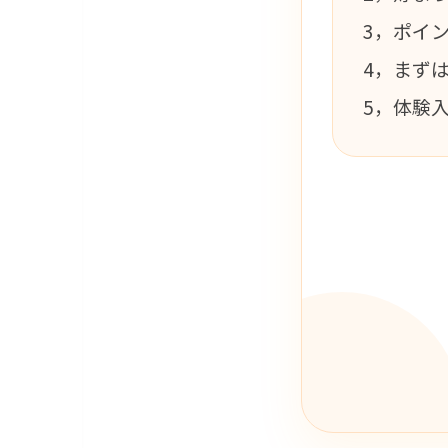
3，ポイ
4，まず
5，体験